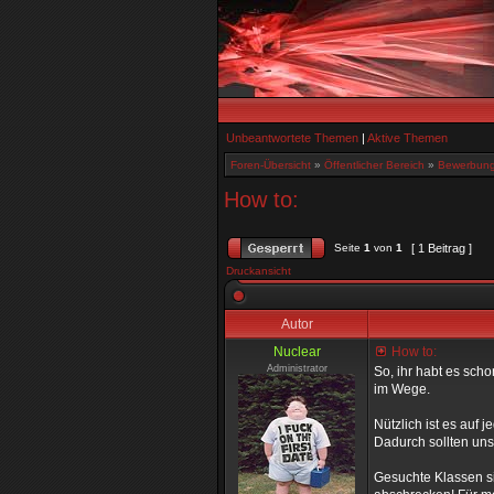
Unbeantwortete Themen
|
Aktive Themen
Foren-Übersicht
»
Öffentlicher Bereich
»
Bewerbun
How to:
Seite
1
von
1
[ 1 Beitrag ]
Druckansicht
Autor
Nuclear
How to:
Administrator
So, ihr habt es scho
im Wege.
Nützlich ist es auf
Dadurch sollten uns
Gesuchte Klassen si