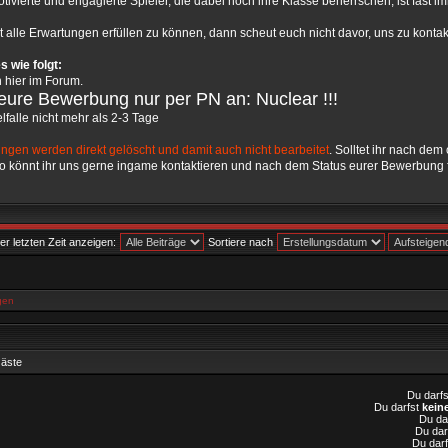
tivierte und engagierte Spieler, die dabei noch ihre Klasse beherrschen, ist fast 
t alle Erwartungen erfüllen zu können, dann scheut euch nicht davor, uns zu kontak
 wie folgt:
ch hier im Forum.
t eure Bewerbung nur per PN an: Nuclear !!!
elfalle nicht mehr als 2-3 Tage
ngen werden direkt gelöscht und damit auch nicht bearbeitet
. Solltet ihr nach d
o könnt ihr uns gerne ingame kontaktieren und nach dem Status eurer Bewerbung 
er letzten Zeit anzeigen:
Sortiere nach
gen
Gäste
Du darf
Du darfst
kein
Du da
Du dar
Du dar