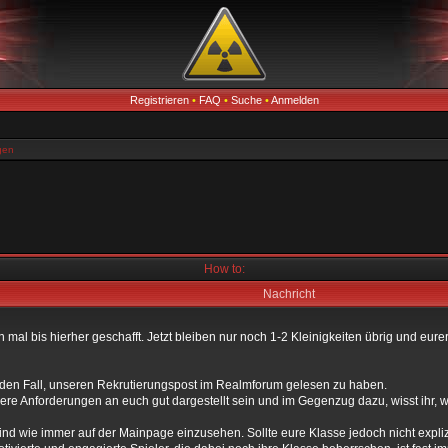
Registrieren
•
FAQ
•
Suche
•
Anmelden
gen
How to:
Nachricht
n mal bis hierher geschafft. Jetzt bleiben nur noch 1-2 Kleinigkeiten übrig und eur
 jeden Fall, unseren Rekrutierungspost im Realmforum gelesen zu haben.
ere Anforderungen an euch gut dargestellt sein und im Gegenzug dazu, wisst ihr, 
nd wie immer auf der Mainpage einzusehen. Sollte eure Klasse jedoch nicht explizit