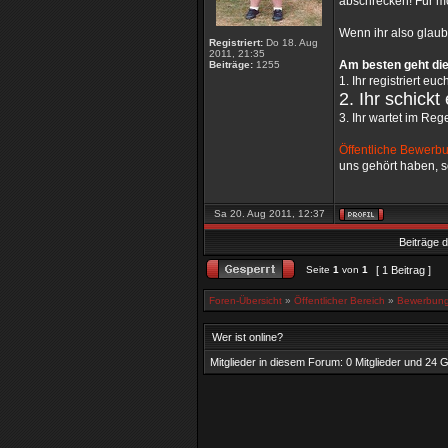
abschrecken! Für mo
Wenn ihr also glaub
Registriert:
Do 18. Aug
2011, 21:35
Am besten geht dies
Beiträge:
1255
1. Ihr registriert eu
2. Ihr schick
3. Ihr wartet im Reg
Öffentliche Bewerbu
uns gehört haben, s
Sa 20. Aug 2011, 12:37
Beiträge d
Seite
1
von
1
[ 1 Beitrag ]
Foren-Übersicht
»
Öffentlicher Bereich
»
Bewerbun
Wer ist online?
Mitglieder in diesem Forum: 0 Mitglieder und 24 