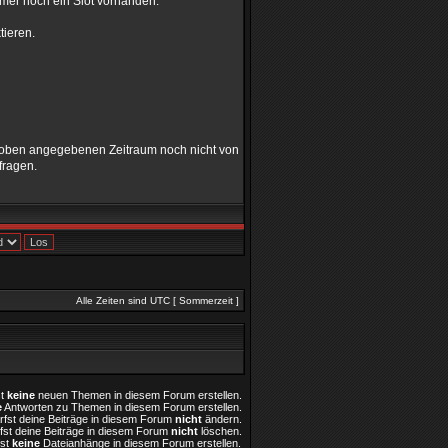
immer noch ein Slot vorhanden.
tieren.
em oben angegebenen Zeitraum noch nicht von
fragen.
Alle Zeiten sind UTC [ Sommerzeit ]
st
keine
neuen Themen in diesem Forum erstellen.
e
Antworten zu Themen in diesem Forum erstellen.
rfst deine Beiträge in diesem Forum
nicht
ändern.
fst deine Beiträge in diesem Forum
nicht
löschen.
fst
keine
Dateianhänge in diesem Forum erstellen.