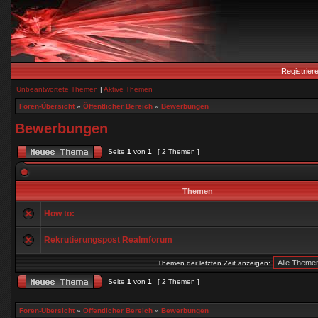
Registrier
Unbeantwortete Themen
|
Aktive Themen
Foren-Übersicht
»
Öffentlicher Bereich
»
Bewerbungen
Bewerbungen
Seite
1
von
1
[ 2 Themen ]
Themen
How to:
Rekrutierungspost Realmforum
Themen der letzten Zeit anzeigen:
Seite
1
von
1
[ 2 Themen ]
Foren-Übersicht
»
Öffentlicher Bereich
»
Bewerbungen