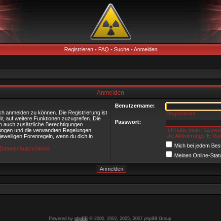
Registrieren
•
FAQ
•
Suche
•
Anmelden
Anmelden
Benutzername:
ch anmelden zu können. Die Registrierung ist
Registrieren
ir, auf weitere Funktionen zuzugreifen. Die
Passwort:
rn auch zusätzliche Berechtigungen
Ich habe mein Passwo
ungen und die verwandten Regelungen,
Die Aktivierungs-E-Mai
 jeweiligen Forenregeln, wenn du dich in
Mich bei jedem Be
Datenschutzrichtlinie
Meinen Online-Stat
Powered by
phpBB
© 2000, 2002, 2005, 2007 phpBB Group.