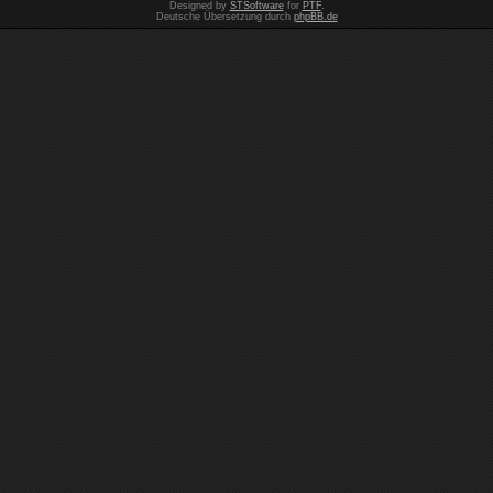
Designed by
STSoftware
for
PTF
.
Deutsche Übersetzung durch
phpBB.de