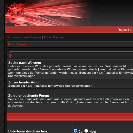
Registrier
Unbeantwortete Themen
|
Aktive Themen
Foren-Übersicht
Suche nach Wörtern:
Setze ein
+
vor ein Wort, das gefunden werden muss und ein
-
vor ein Wort, das nicht
gefunden werden darf. Verwende mehrere Wörter getrennt durch
|
innerhalb einer Klammer
wenn nur eines der Wörter gefunden werden muss. Benutze ein * als Platzhalter für teilwei
Übereinstimmungen.
Zu suchender Autor:
Benutze ein * als Platzhalter für teilweise Übereinstimmungen.
Zu durchsuchende Foren:
Wähle das Forum oder die Foren aus, in denen gesucht werden soll. Unterforen werden
automatisch mit durchsucht, sofern du die Option „Unterforen durchsuchen“ unten nicht
deaktivierst.
Unterforen durchsuchen:
Ja
Nein