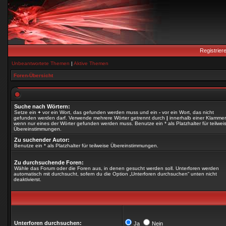
Registrier
Unbeantwortete Themen
|
Aktive Themen
Foren-Übersicht
Suche nach Wörtern:
Setze ein
+
vor ein Wort, das gefunden werden muss und ein
-
vor ein Wort, das nicht
gefunden werden darf. Verwende mehrere Wörter getrennt durch
|
innerhalb einer Klammer
wenn nur eines der Wörter gefunden werden muss. Benutze ein * als Platzhalter für teilwei
Übereinstimmungen.
Zu suchender Autor:
Benutze ein * als Platzhalter für teilweise Übereinstimmungen.
Zu durchsuchende Foren:
Wähle das Forum oder die Foren aus, in denen gesucht werden soll. Unterforen werden
automatisch mit durchsucht, sofern du die Option „Unterforen durchsuchen“ unten nicht
deaktivierst.
Unterforen durchsuchen:
Ja
Nein