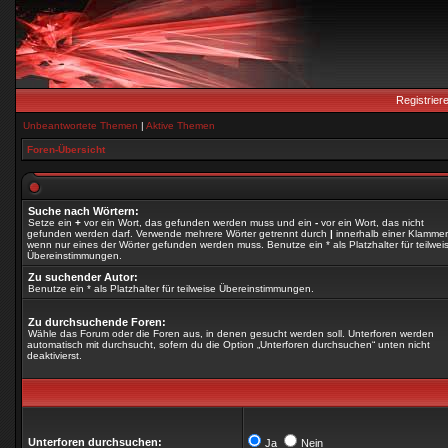
Registrier
Unbeantwortete Themen
|
Aktive Themen
Foren-Übersicht
Suche nach Wörtern:
Setze ein
+
vor ein Wort, das gefunden werden muss und ein
-
vor ein Wort, das nicht
gefunden werden darf. Verwende mehrere Wörter getrennt durch
|
innerhalb einer Klammer
wenn nur eines der Wörter gefunden werden muss. Benutze ein * als Platzhalter für teilwei
Übereinstimmungen.
Zu suchender Autor:
Benutze ein * als Platzhalter für teilweise Übereinstimmungen.
Zu durchsuchende Foren:
Wähle das Forum oder die Foren aus, in denen gesucht werden soll. Unterforen werden
automatisch mit durchsucht, sofern du die Option „Unterforen durchsuchen“ unten nicht
deaktivierst.
Unterforen durchsuchen:
Ja
Nein