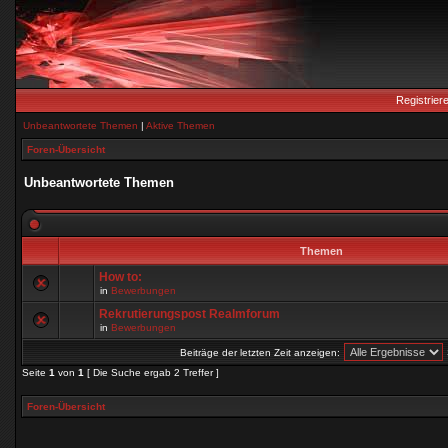
Registrier
Unbeantwortete Themen
|
Aktive Themen
Foren-Übersicht
Unbeantwortete Themen
Themen
How to:
in
Bewerbungen
Rekrutierungspost Realmforum
in
Bewerbungen
Beiträge der letzten Zeit anzeigen:
Seite
1
von
1
[ Die Suche ergab 2 Treffer ]
Foren-Übersicht