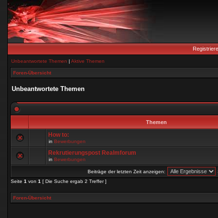
Registrier
Unbeantwortete Themen
|
Aktive Themen
Foren-Übersicht
Unbeantwortete Themen
Themen
How to:
in
Bewerbungen
Rekrutierungspost Realmforum
in
Bewerbungen
Beiträge der letzten Zeit anzeigen:
Seite
1
von
1
[ Die Suche ergab 2 Treffer ]
Foren-Übersicht