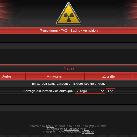
Registrieren
•
FAQ
•
Suche
•
Anmelden
Suche
Autor
Antworten
Zugriffe
Es wurden keine passenden Ergebnisse gefunden.
Beiträge der letzten Zeit anzeigen:
Powered by
phpBB
© 2000, 2002, 2005, 2007 phpBB Group.
Designed by
STSoftware
for
PTF
.
Deutsche Übersetzung durch
phpBB.de