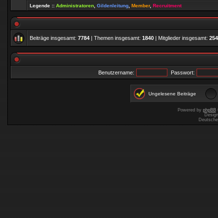
Legende ::
Administratoren
,
Gildenleitung
,
Member
,
Recruitment
Beiträge insgesamt:
7784
| Themen insgesamt:
1840
| Mitglieder insgesamt:
254
Benutzername:
Passwort:
Ungelesene Beiträge
Powered by
phpBB
Desig
Deutsche