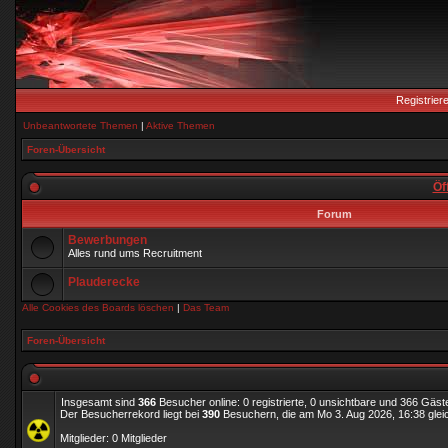
Registrier
Unbeantwortete Themen
|
Aktive Themen
Foren-Übersicht
Öf
Forum
Bewerbungen
Alles rund ums Recruitment
Plauderecke
Alle Cookies des Boards löschen
|
Das Team
Foren-Übersicht
Insgesamt sind
366
Besucher online: 0 registrierte, 0 unsichtbare und 366 Gäst
Der Besucherrekord liegt bei
390
Besuchern, die am Mo 3. Aug 2026, 16:38 gleic
Mitglieder: 0 Mitglieder