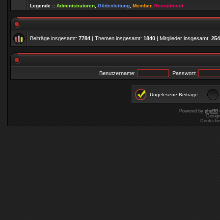
Legende ::
Administratoren
,
Gildenleitung
,
Member
,
Recruitment
Beiträge insgesamt:
7784
| Themen insgesamt:
1840
| Mitglieder insgesamt:
254
Benutzername:
Passwort:
Ungelesene Beiträge
Powered by
phpBB
Desig
Deutsche