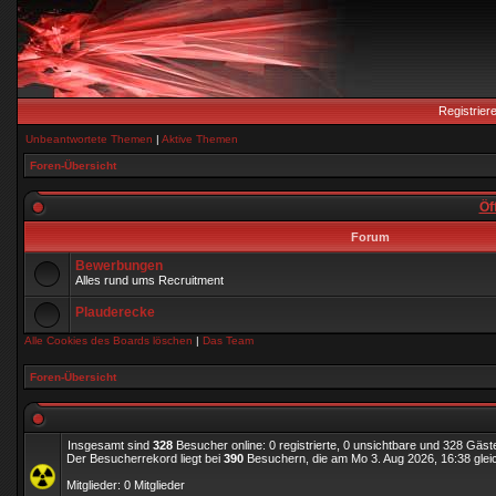
Registrier
Unbeantwortete Themen
|
Aktive Themen
Foren-Übersicht
Öf
Forum
Bewerbungen
Alles rund ums Recruitment
Plauderecke
Alle Cookies des Boards löschen
|
Das Team
Foren-Übersicht
Insgesamt sind
328
Besucher online: 0 registrierte, 0 unsichtbare und 328 Gäst
Der Besucherrekord liegt bei
390
Besuchern, die am Mo 3. Aug 2026, 16:38 gleic
Mitglieder: 0 Mitglieder