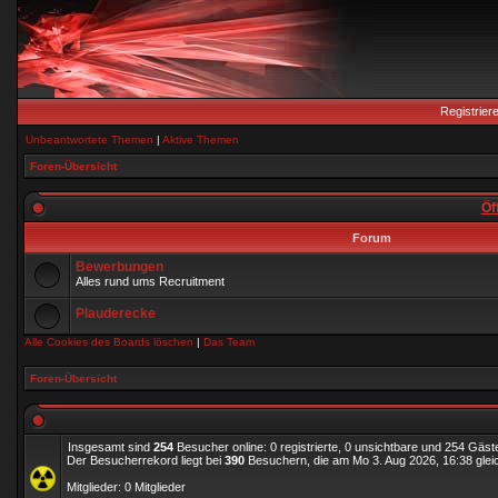
Registrier
Unbeantwortete Themen
|
Aktive Themen
Foren-Übersicht
Öf
Forum
Bewerbungen
Alles rund ums Recruitment
Plauderecke
Alle Cookies des Boards löschen
|
Das Team
Foren-Übersicht
Insgesamt sind
254
Besucher online: 0 registrierte, 0 unsichtbare und 254 Gäst
Der Besucherrekord liegt bei
390
Besuchern, die am Mo 3. Aug 2026, 16:38 gleic
Mitglieder: 0 Mitglieder