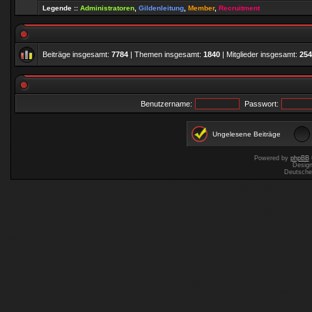
Legende ::
Administratoren
,
Gildenleitung
,
Member
,
Recruitment
Beiträge insgesamt:
7784
| Themen insgesamt:
1840
| Mitglieder insgesamt:
254
Benutzername:
Passwort:
Ungelesene Beiträge
Powered by
phpBB
Desig
Deutsche