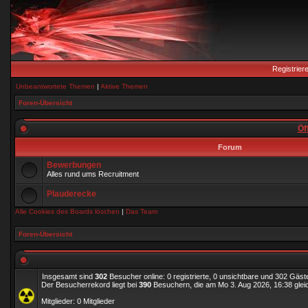
Registrier
Unbeantwortete Themen
|
Aktive Themen
Foren-Übersicht
Öf
Forum
Bewerbungen
Alles rund ums Recruitment
Plauderecke
Alle Cookies des Boards löschen
|
Das Team
Foren-Übersicht
Insgesamt sind
302
Besucher online: 0 registrierte, 0 unsichtbare und 302 Gäst
Der Besucherrekord liegt bei
390
Besuchern, die am Mo 3. Aug 2026, 16:38 gleic
Mitglieder: 0 Mitglieder