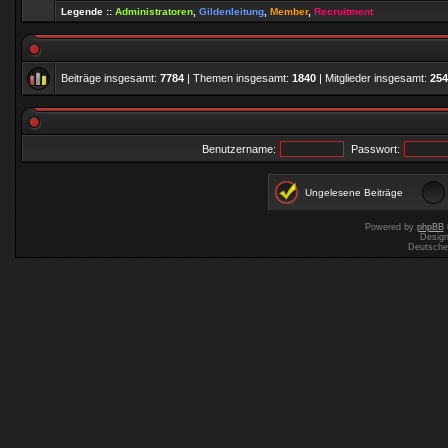
Legende ::
Administratoren
,
Gildenleitung
,
Member
,
Recruitment
Beiträge insgesamt:
7784
| Themen insgesamt:
1840
| Mitglieder insgesamt:
254
Benutzername:
Passwort:
Ungelesene Beiträge
Powered by
phpBB
Desig
Deutsche