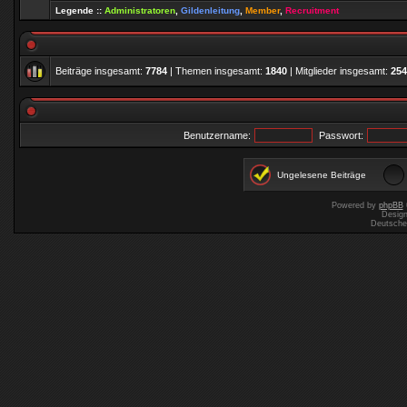
Legende ::
Administratoren
,
Gildenleitung
,
Member
,
Recruitment
Beiträge insgesamt:
7784
| Themen insgesamt:
1840
| Mitglieder insgesamt:
254
Benutzername:
Passwort:
Ungelesene Beiträge
Powered by
phpBB
Desig
Deutsche