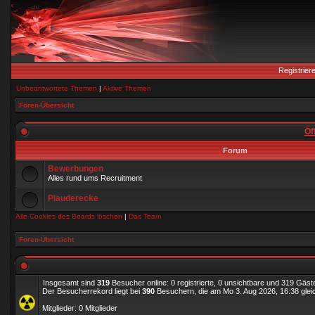
Registrier
Unbeantwortete Themen
|
Aktive Themen
Foren-Übersicht
Öf
Forum
Bewerbungen
Alles rund ums Recruitment
Plauderecke
Alle Cookies des Boards löschen
|
Das Team
Foren-Übersicht
Insgesamt sind
319
Besucher online: 0 registrierte, 0 unsichtbare und 319 Gäst
Der Besucherrekord liegt bei
390
Besuchern, die am Mo 3. Aug 2026, 16:38 gleic
Mitglieder: 0 Mitglieder